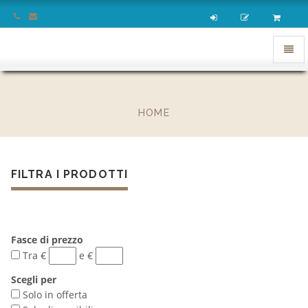
homepage
Apri
menu
HOME
FILTRA I PRODOTTI
Fasce di prezzo
Tra €
e €
Scegli per
Solo in offerta