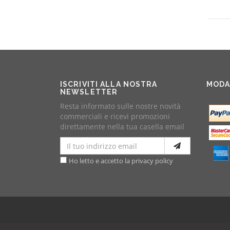
ISCRIVITI ALLA NOSTRA
MODA
NEWSLETTER
Resta informato sulle nostre novità
commerciali e ricevi promozioni
direttamente nella tua casella email
Ho letto e accetto la privacy policy
© Ascea Print Service srl | Via della Ferrovia 23, Ascea (SA