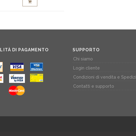
LITÀ DI PAGAMENTO
SUPPORTO
Chi siamo
Login cliente
Condizioni di vendita e Spediz
Contatti e supporto
) | P. IVA: 04994170654
web 