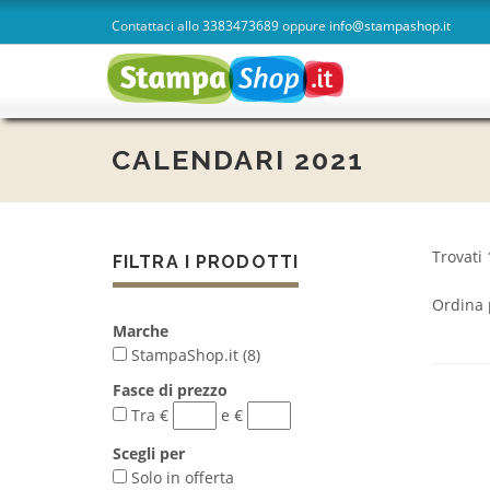
Contattaci allo
3383473689
oppure
info@stampashop.it
homepage
CALENDARI 2021
Trovati 
FILTRA I PRODOTTI
Ordina
Marche
StampaShop.it (8)
Fasce di prezzo
Tra €
e €
Scegli per
Solo in offerta