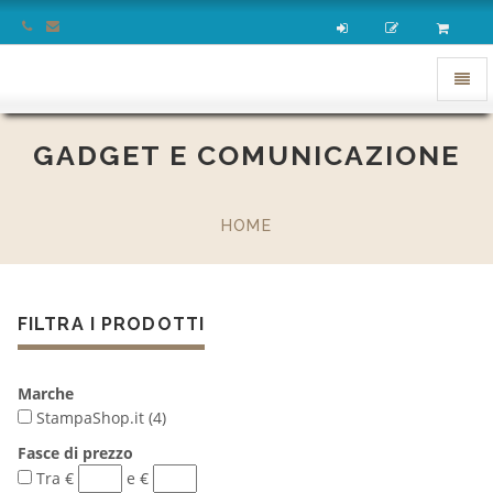
homepage
Apri
menu
GADGET E COMUNICAZIONE
HOME
FILTRA I PRODOTTI
Marche
StampaShop.it (4)
Fasce di prezzo
Tra €
e €