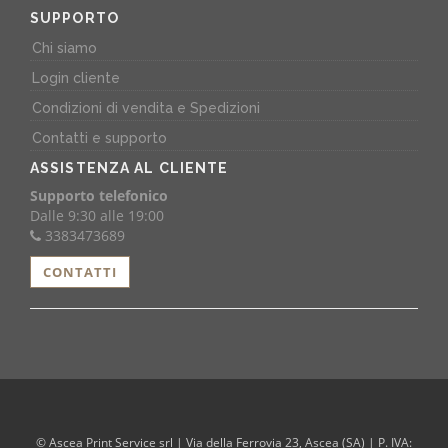
SUPPORTO
Chi siamo
Login cliente
Condizioni di vendita e Spedizioni
Contatti e supporto
ASSISTENZA AL CLIENTE
Supporto telefonico
Dalle 9:30 alle 19:00
3383473689
CONTATTI
© Ascea Print Service srl | Via della Ferrovia 23, Ascea (SA) | P. IVA: