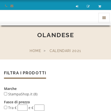
homepage
Apri
menu
OLANDESE
HOME
CALENDARI 2021
FILTRA I PRODOTTI
Marche
StampaShop.it (8)
Fasce di prezzo
Tra €
e €