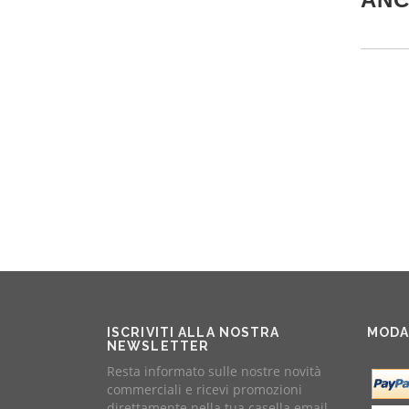
ISCRIVITI ALLA NOSTRA
MODA
NEWSLETTER
Resta informato sulle nostre novità
commerciali e ricevi promozioni
direttamente nella tua casella email