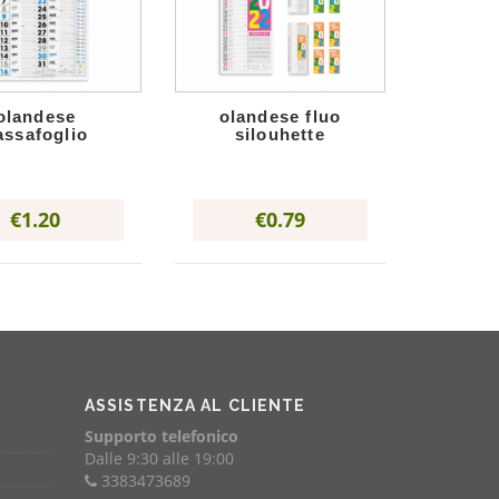
olandese
olandese fluo
assafoglio
silouhette
€1.20
€0.79
ASSISTENZA AL CLIENTE
Supporto telefonico
Dalle 9:30 alle 19:00
3383473689