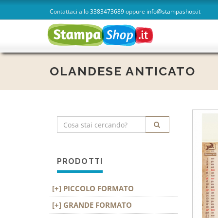
Contattaci allo
3383473689
oppure
info@stampashop.it
homepage
OLANDESE ANTICATO
PRODOTTI
PICCOLO FORMATO
GRANDE FORMATO