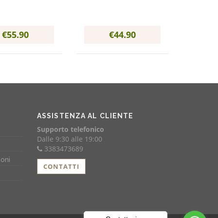
€55.90
€44.90
ASSISTENZA AL CLIENTE
Supporto telefonico
Dalle 9:30 alle 19:00
3383473689
ioni
CONTATTI