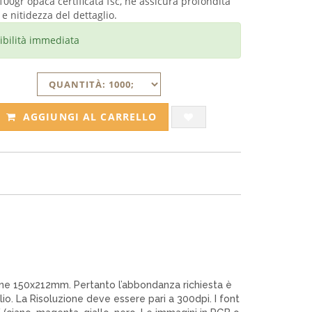
100gr opaca certificata fsc, ne assicura profondità
 e nitidezza del dettaglio.
ibilità immediata
AGGIUNGI AL CARRELLO
sione 150x212mm. Pertanto l’abbondanza richiesta è
io. La Risoluzione deve essere pari a 300dpi. I font