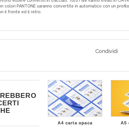
vono essere convertiti in tracciati. Tutti i file vanno inviati in CM
on colori PANTONE saranno convertite in automatico con un profilo 
n il fronte ed il retro.
Condividi
TREBBERO
CERTI
CHE
A4 carta opaca
A5 