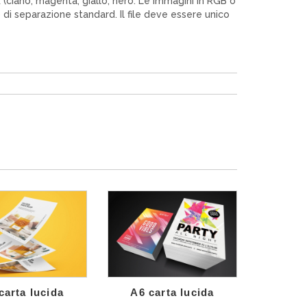
YK (ciano, magenta, giallo, nero. Le immagini in RGB o
di separazione standard. Il file deve essere unico
carta lucida
A6 carta lucida