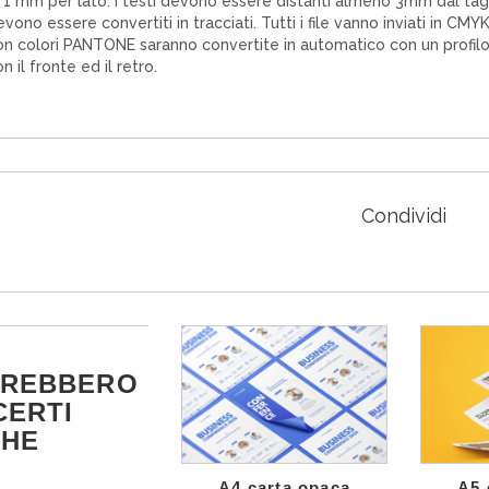
 1 mm per lato. I testi devono essere distanti almeno 3mm dal tagl
vono essere convertiti in tracciati. Tutti i file vanno inviati in CM
on colori PANTONE saranno convertite in automatico con un profilo 
n il fronte ed il retro.
Condividi
TREBBERO
CERTI
CHE
A4 carta opaca
A5 