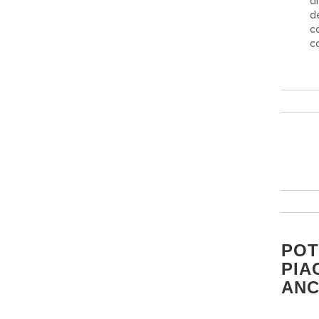
di
de
c
co
PO
PIA
AN