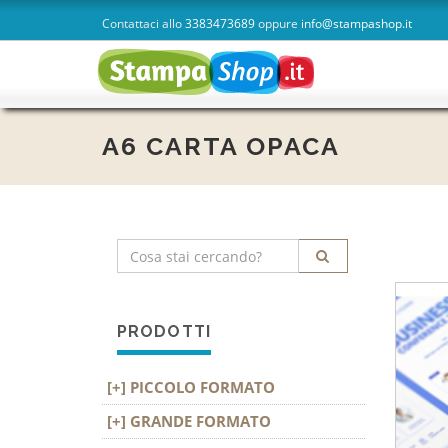
Contattaci allo
3383473689
oppure
info@stampashop.it
homepage
A6 CARTA OPACA
PRODOTTI
PICCOLO FORMATO
GRANDE FORMATO