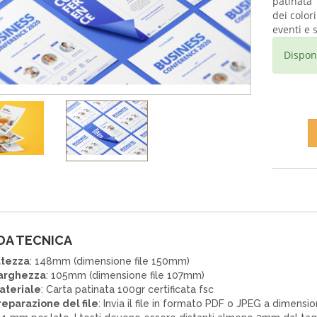
patinata 
dei color
eventi e 
Dispon
DA TECNICA
ltezza
: 148mm (dimensione file 150mm)
arghezza
: 105mm (dimensione file 107mm)
ateriale
: Carta patinata 100gr certificata fsc
reparazione del file
: Invia il file in formato PDF o JPEG a dimen