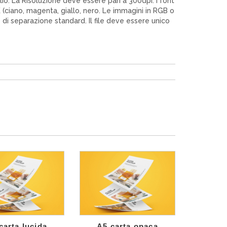
io. La Risoluzione deve essere pari a 300dpi. I font
YK (ciano, magenta, giallo, nero. Le immagini in RGB o
di separazione standard. Il file deve essere unico
carta lucida
A5 carta opaca