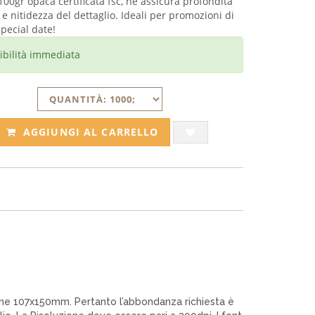
100gr opaca certificata fsc, ne assicura profondità
i e nitidezza del dettaglio. Ideali per promozioni di
special date!
ibilità immediata
AGGIUNGI AL CARRELLO
sione 107x150mm. Pertanto l’abbondanza richiesta è