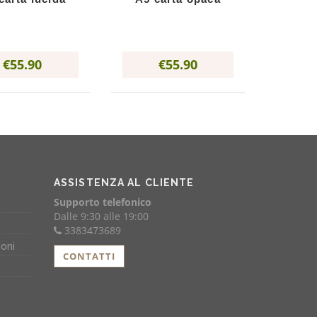
€55.90
€55.90
ASSISTENZA AL CLIENTE
Supporto telefonico
Dalle 9:30 alle 19:00
3383473689
ioni
CONTATTI