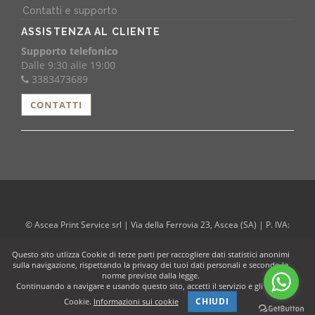
Contatti e supporto
ASSISTENZA AL CLIENTE
Supporto telefonico
Dalle 9:30 alle 19:00
3383473689
CONTATTI
© Ascea Print Service srl | Via della Ferrovia 23, Ascea (SA) | P. IVA:
04994170654
Questo sito utlizza Cookie di terze parti per raccogliere dati statistici anonimi
sulla navigazione, rispettando la privacy dei tuoi dati personali e secondo le
web agency:
www.artproject.it
- powered by:
Sfera® eCommerce
norme previste dalla legge.
Continuando a navigare e usando questo sito, accetti il servizio e gli stessi
CHIUDI
Cookie.
Informazioni sui cookie